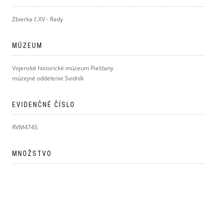
Zbierka č.XV - Rady
MÚZEUM
Vojenské historické múzeum Piešťany
múzejné oddelenie Svidník
EVIDENČNÉ ČÍSLO
RVM474S
MNOŽSTVO