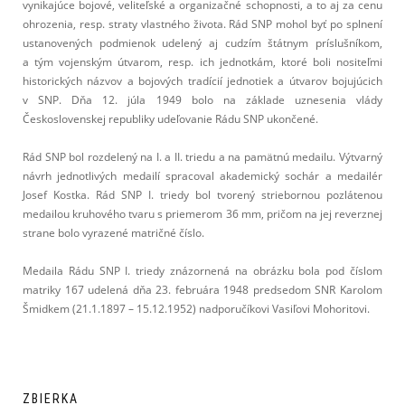
vynikajúce bojové, veliteľské a organizačné schopnosti, a to aj za cenu
ohrozenia, resp. straty vlastného života. Rád SNP mohol byť po splnení
ustanovených podmienok udelený aj cudzím štátnym príslušníkom,
a tým vojenským útvarom, resp. ich jednotkám, ktoré boli nositeľmi
historických názvov a bojových tradícií jednotiek a útvarov bojujúcich
v SNP. Dňa 12. júla 1949 bolo na základe uznesenia vlády
Československej republiky udeľovanie Rádu SNP ukončené.
Rád SNP bol rozdelený na I. a II. triedu a na pamätnú medailu. Výtvarný
návrh jednotlivých medailí spracoval akademický sochár a medailér
Josef Kostka. Rád SNP I. triedy bol tvorený striebornou pozlátenou
medailou kruhového tvaru s priemerom 36 mm, pričom na jej reverznej
strane bolo vyrazené matričné číslo.
Medaila Rádu SNP I. triedy znázornená na obrázku bola pod číslom
matriky 167 udelená dňa 23. februára 1948 predsedom SNR Karolom
Šmidkem (21.1.1897 – 15.12.1952) nadporučíkovi Vasiľovi Mohoritovi.
ZBIERKA