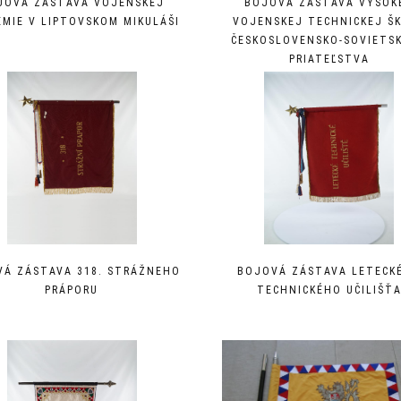
JOVÁ ZÁSTAVA VOJENSKEJ
BOJOVÁ ZÁSTAVA VYSOK
MIE V LIPTOVSKOM MIKULÁŠI
VOJENSKEJ TECHNICKEJ Š
ČESKOSLOVENSKO-SOVIETS
PRIATEĽSTVA
VÁ ZÁSTAVA 318. STRÁŽNEHO
BOJOVÁ ZÁSTAVA LETECK
PRÁPORU
TECHNICKÉHO UČILIŠŤ