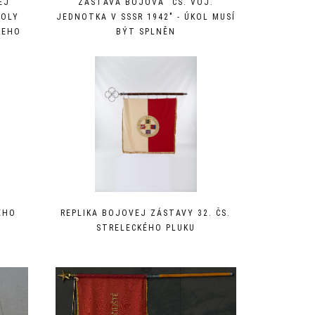
EJ
ZÁSTAVA BOJOVÁ "ČS. VOJ.
KOLY
JEDNOTKA V SSSR 1942" - ÚKOL MUSÍ
KEHO
BÝT SPLNĚN
ÉHO
REPLIKA BOJOVEJ ZÁSTAVY 32. ČS.
A
STRELECKÉHO PLUKU