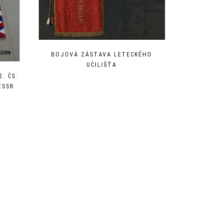
BOJOVÁ ZÁSTAVA LETECKÉHO
UČILIŠŤA
. ČS.
ZSSR